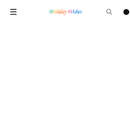
Cart
items