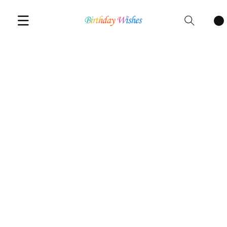
Cart
items