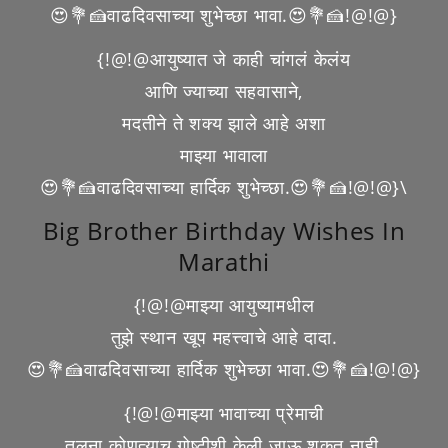
😍💐🍰वाढदिवसाच्या शुभेच्छा भावा.😍💐🍰!@!@}
{!@!@आयुष्यात जे काही चांगलं केलंय
आणि ज्याच्या सहवासाने,
मदतीने ते शक्य झाले आहे अशा
माझ्या भावाला
😍💐🍰वाढदिवसाच्या हार्दिक शुभेच्छा.😍💐🍰!@!@}\
Big Brother Birthday Wishes In
Marathi
{!@!@माझ्या आयुष्यामधील
तुझे स्थान खूप महत्त्वाचे आहे दादा.
😍💐🍰वाढदिवसाच्या हार्दिक शुभेच्छा भावा.😍💐🍰!@!@}
{!@!@माझ्या भावाच्या प्रेमाची
तुलना कोणत्याच गोष्टीशी केली जाऊ शकत नाही,