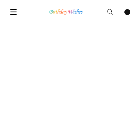
Cart
items