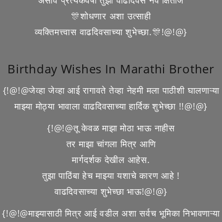
असावं प्रत्येकवर्षी तुझा वाढदिवस नवं क्षितीज
🎊शोधणार अशा उत्साही
व्यक्तिमत्त्वास वाढदिवसाच्या शुभेच्छा.🎊!@!@}
Birthday Wishes In Marathi Brother
{!@!@जेव्हा जेव्हा आई रागावते तेव्हा नेहमी मला पाठीशी घालणाऱ्या
माझ्या मोठ्या भावाला वाढदिवसाच्या हार्दिक शुभेच्छा !!@!@}
{!@!@तू केवळ माझा मोठा भाऊ नाहीस
तर माझा चांगला मित्र आणि
मार्गदर्शक देखील आहेस.
तुझा पाठिंबा हेच माझ्या यशाचे कारण आहे !
वाढदिवसाच्या शुभेच्छा भाऊ!@!@}
{!@!@माझ्यासाठी मित्र आई वडील अशा सर्वच भूमिका निभावणाऱ्या