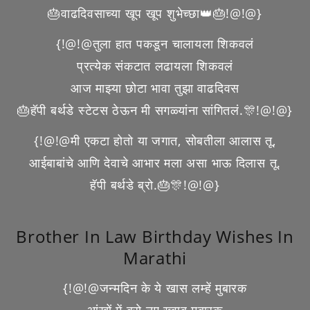
🎂वाढदिवसाच्या खूप खूप शुभेच्छा👑🎂!@!@}
{!@!@तुला हात पकडून चालायला शिकवलं
प्रत्येक संकटात लढायला शिकवलं
आज माझ्या छोटा भावा तुझा वाढदिवस
🎂हॅपी बर्थडे स्टेटस ठेऊन मी सगळ्यांना सांगितलं.🎊!@!@}
{!@!@मी एकटा होतो या जगात, सोबतीला आलास तू,
आईबाबांचे आणि देवाचे आभार मला असा भाऊ दिलास तू.
हॅपी बर्थडे ब्रो.🎂🎊!@!@}
Brother In Law Birthday Wishes In
Marathi
{!@!@जन्मदिन के ये खास लम्हें मुबारक