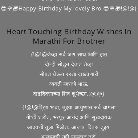
😎🌹🎁Happy Birthday My lovely Bro.😎🌹🎁!@!@}
Heart Touching Birthday Wishes In
Marathi For Brother
{!@!@जेव्हा सर्व जण साथ आणि हात
दोन्ही सोडून देतात तेव्हा
सोबत घेऊन रस्ता दाखवणारी
व्यक्ती म्हणजे भाऊ.
वाढदिवसाच्या शिव शुभेच्छा.!@!@}
{!@!@प्रिय भावा, तुझ्या आयुष्यात सर्व चांगला
गोष्टी घडोत, भरपूर आनंद आणि सुखदायक
आठवणी तुला मिळोत. आजचा दिवस तुझ्या
आयुष्याची नवी सुरूवात ठरो,