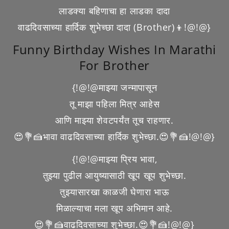
लाडक्या बहिणाचा हा लाडका दादा
वाढदिवसाच्या हार्दिक शुभेच्छा दादा (Brother)👦!@!@}
Funny Birthday Wishes In Marathi
For Brother
{!@!@माझ्या जन्मापासून
तू माझा पहिला मित्र आहेस
आणि माझ्या शेवटपर्यंत तूच राहणार.
😍💐🍰भावा वाढदिवसाच्या हार्दिक शुभेच्छा.😍💐🍰!@!@}
{!@!@माझ्या प्रिय भावा,
तुझ्या पुढील आयुष्यासाठी खूप खूप शुभेच्छा.
तुझ्यासारखा काळजी घेणारा भाऊ
मिळाल्याचा मला खूप अभिमान आहे.
😍💐🍰वाढदिवसाच्या शुभेच्छा.😍💐🍰!@!@}