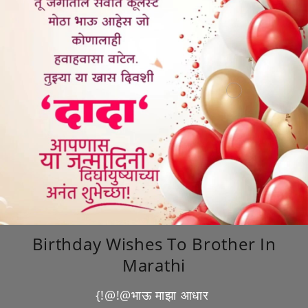
Birthday Wishes To Brother In
Marathi
{!@!@भाऊ माझा आधार