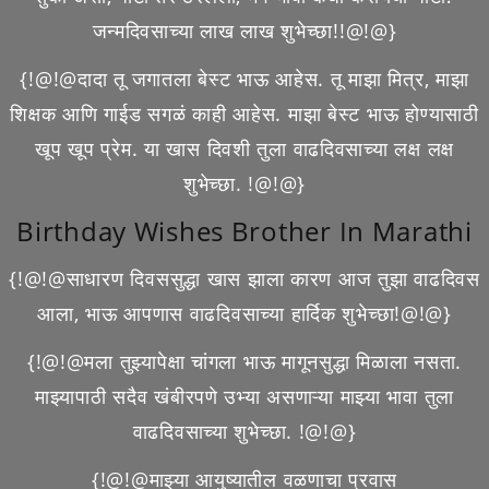
जन्मदिवसाच्या लाख लाख शुभेच्छा!!@!@}
{!@!@दादा तू जगातला बेस्ट भाऊ आहेस. तू माझा मित्र, माझा
शिक्षक आणि गाईड सगळं काही आहेस. माझा बेस्ट भाऊ होण्यासाठी
खूप खूप प्रेम. या खास दिवशी तुला वाढदिवसाच्या लक्ष लक्ष
शुभेच्छा. !@!@}
Birthday Wishes Brother In Marathi
{!@!@साधारण दिवससुद्धा खास झाला कारण आज तुझा वाढदिवस
आला, भाऊ आपणास वाढदिवसाच्या हार्दिक शुभेच्छा!@!@}
{!@!@मला तुझ्यापेक्षा चांगला भाऊ मागूनसुद्धा मिळाला नसता.
माझ्यापाठी सदैव खंबीरपणे उभ्या असणाऱ्या माझ्या भावा तुला
वाढदिवसाच्या शुभेच्छा. !@!@}
{!@!@माझ्या आयुष्यातील वळणाचा प्रवास