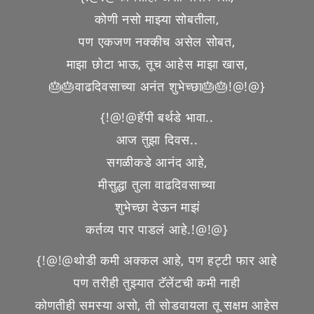
कोणी नसो माझ्या सोबतीला,
पण एकजण नक्कीच असेल सोबत,
माझा छोटा भाऊ, तूच आहेस माझा खास,
🎂🎂वाढदिवसाच्या अनंत शुभेच्छा🎂🎂!@!@}
{!@!@हॅपी बर्थडे भावा..
आज तुझा दिवस..
सगळीकडे आनंद आहे,
मीसुद्धा तुला वाढदिवसाच्या
शुभेच्छा देऊन माझं
कर्तव्य पार पाडलं आहे.!@!@}
{!@!@थोडी कमी अक्कल आहे, पण हट्टी फार आहे
पण तरीही तुझ्यात टॅलेंटची कमी नाही
कोणतीही समस्या असो, ती सोडवायला तू सक्षम आहेस