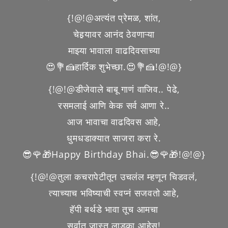
{!@!@अत्यंत प्रेमळ, शांत,
चेहर्‍यावर आनंद ठेवणाऱ्या
माझ्या भावाला वाढदिवसाच्या
😍💐🍰हार्दिक शुभेच्छा.😍💐🍰!@!@}
{!@!@डीजेवाले बाबू गाणं वाजिव.. पेढे,
रसमलाई आणि केक सर्व आणा रे..
आज भावाचा वाढदिवस आहे,
धुमधडाक्यात साजरा करा रे.
😎🌹🎁Happy Birthday Bhai.😎🌹🎁!@!@}
{!@!@तुला कचरापेटीतून उचलंल म्हणून चिडवलं,
त्याच्याच भविष्याची स्वप्नं सजवतो आहे,
हॅपी बर्थडे भावा तूच आमचा
सर्वात जास्त लाडका आहेस!