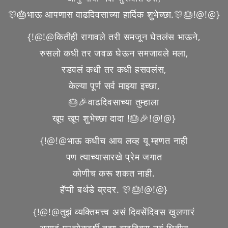
🎊🎂भाऊ आपणास वाढदिवसाच्या हार्दिक शुभेच्छा.🎊🎂!@!@}
{!@!@कितीही रागावले तरी समजून घेतलंस भाऊने,
रुसलो कधी तर जवळ घेऊन समजावले मला,
रडवलं कधी तर कधी हसवलंस,
केल्या पूर्ण सर्व माझ्या इच्छा,
🎂🎉वाढदिवसाच्या तुम्हाला
खूप खूप शुभेच्छा दादा !🎂🎉!@!@}
{!@!@भाऊ कधीच आय लव्ह यू म्हणत नाही
पण त्याच्यासारखे प्रेम जगात
कोणीच करू शकत नाही.
हॅप्पी बर्थडे ब्रदर. 🎊🎂!@!@}
{!@!@तुझं व्यक्तिमत्त्व असं दिवसेंदिवस खुलणारं