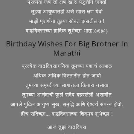
प्रत्येक जण तो क्षण खास पद्धतीने जगतो
तुझ्या आयुष्यातही असे खास क्षण येवो
माझी प्रार्थना तुझ्या सोबत असतीलच !
वाढदिवसाच्या हार्दिक शुभेच्छा भाऊ!@!@}
Birthday Wishes For Big Brother In
Marathi
प्रत्येक वाढदिवसागणिक तुमच्या यशाचं आभाळ
अधिक अधिक विस्तारीत होत जावो
तुमच्या समृध्दीच्या सागाराला किनारा नसावा
तुमच्या आनंदाची फुलं सदैव बहरलेली असावीत
आपले पुढिल आयुष्य सुख, समृद्धि आणि ऐश्वर्य संपन्न होवो.
हीच सदिच्छा… वाढदिवसाच्या शिवमय शुभेच्छा !
आज तुझा वाढदिवस