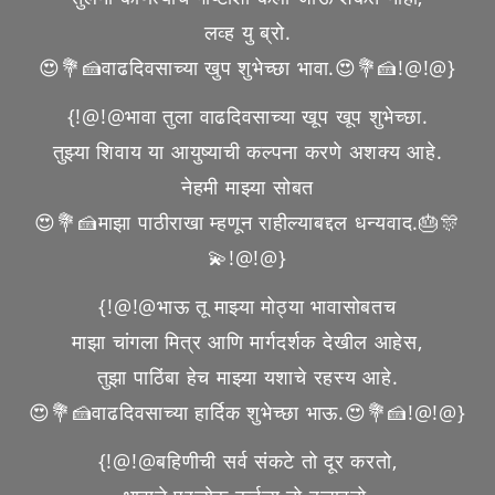
लव्ह यु ब्रो.
😍💐🍰वाढदिवसाच्या खुप शुभेच्छा भावा.😍💐🍰!@!@}
{!@!@भावा तुला वाढदिवसाच्या खूप खूप शुभेच्छा.
तुझ्या शिवाय या आयुष्याची कल्पना करणे अशक्य आहे.
नेहमी माझ्या सोबत
😍💐🍰माझा पाठीराखा म्हणून राहील्याबद्दल धन्यवाद.🎂🎊
💫!@!@}
{!@!@भाऊ तू माझ्या मोठ्या भावासोबतच
माझा चांगला मित्र आणि मार्गदर्शक देखील आहेस,
तुझा पाठिंबा हेच माझ्या यशाचे रहस्य आहे.
😍💐🍰वाढदिवसाच्या हार्दिक शुभेच्छा भाऊ.😍💐🍰!@!@}
{!@!@बहिणीची सर्व संकटे तो दूर करतो,