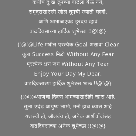
कधीच दुःख तुमच्या वाटेला येऊ नये,
समुद्रासारखी खोल तुमची ख्याती व्हावी,
आणि आभाळाएवढ ह्रदय व्हावं
वाढदिवसाच्या हार्दिक शुभेच्छा !!@!@}
{!@!@Life मधील प्रत्येक Goal असावा Clear
तुला Success मिळो Without Any Fear
प्रत्येक क्षण जग Without Any Tear
Enjoy Your Day My Dear.
वाढदिवसाच्या हार्दिक शुभेच्छा भाऊ !!@!@}
{!@!@आजचा दिवस आमच्यासाठीही खास आहे,
तुला उदंड आयुष्य लाभो, मनी हाच ध्यास आहे
यशस्वी हो, औक्षवंत हो, अनेक आशीर्वादांसह
वाढदिवसाच्या अनेक शुभेच्छा !!@!@}