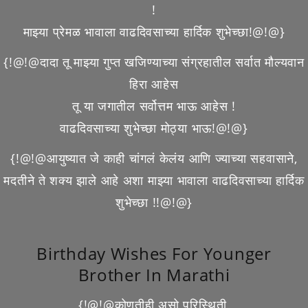
!
माझ्या प्रेमळ भावाला वाढदिवसाच्या हार्दिक शुभेच्छा!@!@}
{!@!@दादा तू माझ्या गुप्त खजिण्याच्या संग्रहातील सर्वात मौल्यवान
हिरा आहेस
तू या जगातील सर्वोत्तम भाऊ आहेस !
वाढदिवसाच्या शुभेच्छा मोठ्या भाऊ!@!@}
{!@!@आयुष्यात जे काही चांगलं केलंय आणि ज्याच्या सहवासाने,
मदतीने ते शक्य झाले आहे अशा माझ्या भावाला वाढदिवसाच्या हार्दिक
शुभेच्छा !!@!@}
Birthday Wishes For Younger
Brother In Marathi
{!@!@कोणतीही असो परिस्थिती,