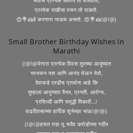
भावाचे प्रत्येक कर्तव्य तो बजावतो,
प्रत्येक राखीचा वचन तो पाळतो.
😍💐🍰हे करणारा भाऊच असतो. 😍💐🍰!@!@}
Small Brother Birthday Wishes In
Marathi
{!@!@येणारा प्रत्येक दिवस तुमच्या आयुष्यात
भरभरून यश आणि आनंद घेऊन येवो,
देवाकडे एवढीच प्रार्थना आहे कि
तुम्हाला आयुष्यात वैभव, प्रगती, आरोग्य,
प्रसिध्दी आणि समृद्धी मिळावी…!
वाढदिवसाच्या हार्दिक शुभेच्छा भाऊ!@!@}
{!@!@हसत राहा तू सदैव करोडोंच्या गर्दीत