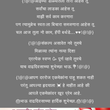
{!@!@आईच्या डोळ्यांतला तारा आहेस तू
सर्वांचा लाडका आहेस तू
माझी सर्व काम करणारा
पण त्यामुळेच स्वतःला बिचारा समजणारा आहेस तू
चल आज तुला नो काम, हॅपी बर्थडे….♥️♥️!@!@}
{!@!@संकल्प असावेत नवे तुमचे
मिळाव्या त्यांना नव्या दिशा
प्रत्येक स्वप्न 🥳 पूर्ण व्हावे तुमचे
याच वाढदिवसाच्या शुभेच्छा भाऊ.💐!@!@}
{!@!@आपण दररोज एकमेकांना पाहू शकत नाही
परंतु आपल्या हृदयाला 💓 हे माहीत आहे की
आपले एकमेकांवर खूप प्रेम आहे.
🎂भाऊ वाढदिवसाच्या हार्दिक शुभेच्छा.🎂!@!@}