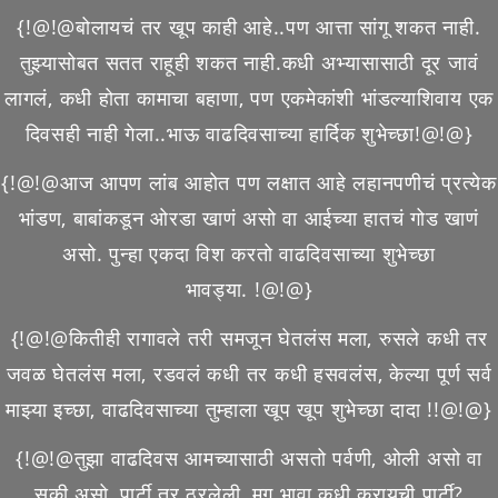
{!@!@बोलायचं तर खूप काही आहे..पण आत्ता सांगू शकत नाही.
तुझ्यासोबत सतत राहूही शकत नाही.कधी अभ्यासासाठी दूर जावं
लागलं, कधी होता कामाचा बहाणा, पण एकमेकांशी भांडल्याशिवाय एक
दिवसही नाही गेला..भाऊ वाढदिवसाच्या हार्दिक शुभेच्छा!@!@}
{!@!@आज आपण लांब आहोत पण लक्षात आहे लहानपणीचं प्रत्येक
भांडण, बाबांकडून ओरडा खाणं असो वा आईच्या हातचं गोड खाणं
असो. पुन्हा एकदा विश करतो वाढदिवसाच्या शुभेच्छा
भावड्या. !@!@}
{!@!@कितीही रागावले तरी समजून घेतलंस मला, रुसले कधी तर
जवळ घेतलंस मला, रडवलं कधी तर कधी हसवलंस, केल्या पूर्ण सर्व
माझ्या इच्छा, वाढदिवसाच्या तुम्हाला खूप खूप शुभेच्छा दादा !!@!@}
{!@!@तुझा वाढदिवस आमच्यासाठी असतो पर्वणी, ओली असो वा
सुकी असो, पार्टी तर ठरलेली, मग भावा कधी करायची पार्टी?